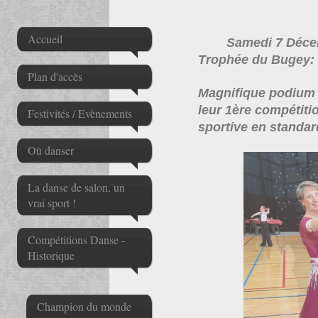
Accueil
Samedi 7 Déc
Trophée du Bugey
Plan d'accès
Magnifique podium 
leur 1ère compétiti
Festivités / Evènements
sportive en standar
Où danser
La danse de salon, un
vrai sport !
Compétitions Danse -
Historique
Champion du monde