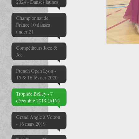
2024 - Danses latines
Championnat de
France 10 danses
under 21
Compétiteurs Joce &
Joe
French Open Lyon -
15 & 16 février 2020
Trophée Belley - 7
décembre 2019 (AIN)
Grand Angle à Voiron
- 16 mars 2019