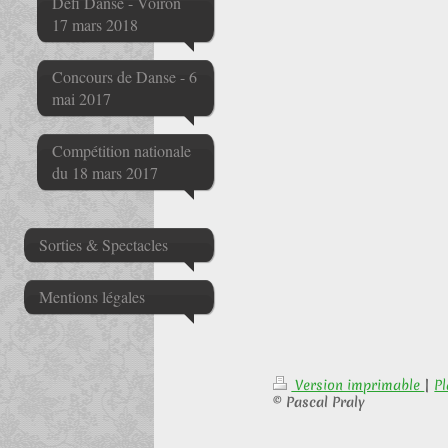
Défi Danse - Voiron
17 mars 2018
Concours de Danse - 6
mai 2017
Compétition nationale
du 18 mars 2017
Sorties & Spectacles
Mentions légales
Version imprimable
|
Pl
© Pascal Praly