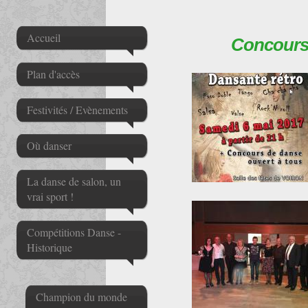
Accueil
Concours 
Plan d'accès
Festivités / Evènements
Où danser
La danse de salon, un
vrai sport !
Compétitions Danse -
Historique
Champion du monde