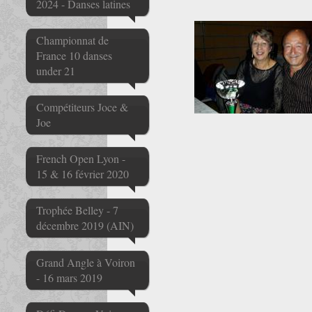
2024 - Danses latines
Championnat de
France 10 danses
under 21
Compétiteurs Joce &
Joe
French Open Lyon -
15 & 16 février 2020
Trophée Belley - 7
décembre 2019 (AIN)
Grand Angle à Voiron
- 16 mars 2019